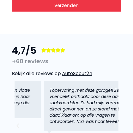
Verzenden
4,7/5





+60 reviews
Bekijk alle reviews op
AutoScout24
e
Topervaring met deze garage!! Zeer
Co
r
vriendelijk onthaald door deze aangename
in
e
zaakvoerdster. Ze had mijn vertrouwen
ma
direct gewonnen en ze stond met raad en
we
daad klaar om op alle vragen te
za
antwoorden. Niks was haar teveel!