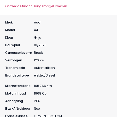
Ontdek de financieringsmogelijkheden
Merk
Audi
Model
A4
Kleur
Grijs
Bouwjaar
01/2021
Carrosserievorm
Break
Vermogen
120 Kw
Transmissie
Automatisch
Brandstoftype
Elektro/diesel
Kilometerstand
105.766 Km
Motorinhoud
1968 Cc
Aandrijving
2X4
Btw-Aftrekbaar
Nee
Emissieklasse
Euro 6d-ISC-FCM