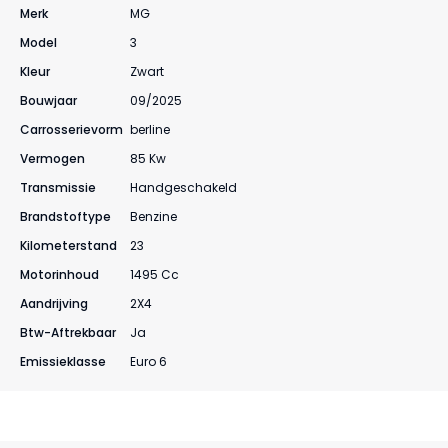
Merk
MG
Model
3
Kleur
Zwart
Bouwjaar
09/2025
Carrosserievorm
Berline
Vermogen
85 Kw
Transmissie
Handgeschakeld
Brandstoftype
Benzine
Kilometerstand
23
Motorinhoud
1495 Cc
Aandrijving
2X4
Btw-Aftrekbaar
Ja
Emissieklasse
Euro 6