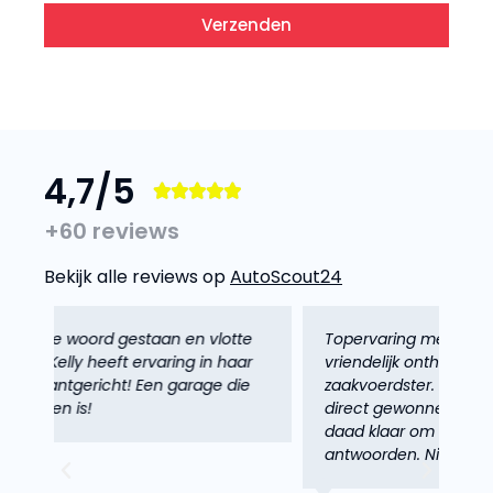
Verzenden
4,7/5





+60 reviews
Bekijk alle reviews op
AutoScout24
e
Topervaring met deze garage!! Zeer
Co
r
vriendelijk onthaald door deze aangename
in
e
zaakvoerdster. Ze had mijn vertrouwen
ma
direct gewonnen en ze stond met raad en
we
daad klaar om op alle vragen te
za
antwoorden. Niks was haar teveel!